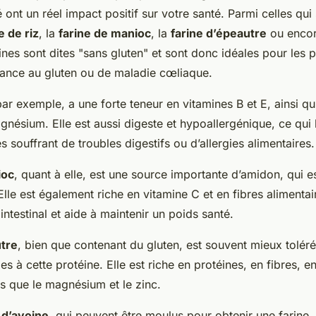
é ont un réel impact positif sur votre santé. Parmi celles qui
e de riz
, la
farine de manioc
, la
farine d’épeautre
ou encor
rines sont dites "sans gluten" et sont donc idéales pour les
érance au gluten ou de maladie cœliaque.
par exemple, a une forte teneur en vitamines B et E, ainsi q
ésium. Elle est aussi digeste et hypoallergénique, ce qui 
 souffrant de troubles digestifs ou d’allergies alimentaires.
ioc
, quant à elle, est une source importante d’amidon, qui 
lle est également riche en vitamine C et en fibres alimentai
 intestinal et aide à maintenir un poids santé.
utre
, bien que contenant du gluten, est souvent mieux toléré
s à cette protéine. Elle est riche en protéines, en fibres, e
ls que le magnésium et le zinc.
 d’avoine
, qui peuvent être moulus pour obtenir une farine,