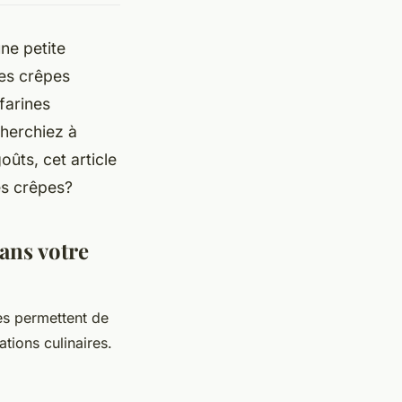
ne petite
es crêpes
farines
cherchiez à
ûts, cet article
les crêpes?
dans votre
les permettent de
tions culinaires.