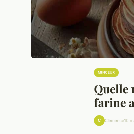
MINCEUR
Quelle 
farine 
C
Clémence
10 m