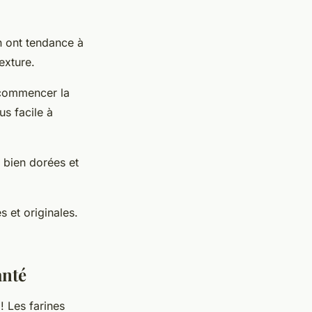
en ont tendance à
texture.
 commencer la
us facile à
e bien dorées et
s et originales.
anté
! Les farines