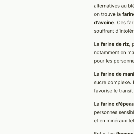
alternatives au bl
on trouve la
farin
d’avoine
. Ces fa
souffrant d’intol
La
farine de riz
, 
notamment en magn
pour les personnes
La
farine de man
sucre complexe. E
favorise le transit
La
farine d’épea
personnes sensible
et en minéraux te
Enfin, les
flocons