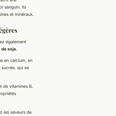
l sanguin. Ils
mines et minéraux.
légères
vez également
t de soja
.
he en calcium, en
 sucrée, qui se
et de vitamines B.
opriétés
ez les saveurs de