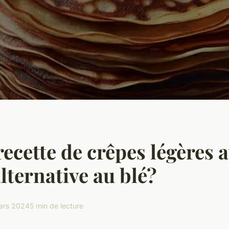
recette de crêpes légères 
alternative au blé?
ars 2024
5 min de lecture