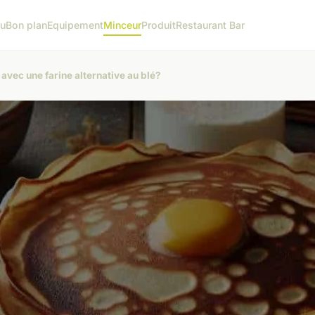
tu
Bon plan
Equipement
Minceur
Produit
Restaurant Bar
avec une farine alternative au blé?