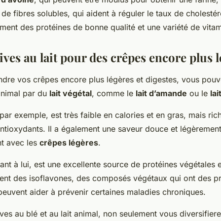
de fibres solubles, qui aident à réguler le taux de cholestéro
ment des protéines de bonne qualité et une variété de vita
ives au lait pour des crêpes encore plus 
ndre vos crêpes encore plus légères et digestes, vous pou
 animal par du
lait végétal
, comme le
lait d’amande
ou le
lai
par exemple, est très faible en calories et en gras, mais ric
antioxydants. Il a également une saveur douce et légèrement
nt avec les
crêpes légères
.
uant à lui, est une excellente source de protéines végétales 
ment des isoflavones, des composés végétaux qui ont des pr
peuvent aider à prévenir certaines maladies chroniques.
ves au blé et au lait animal, non seulement vous diversifier