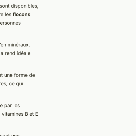
 sont disponibles,
e les
flocons
 personnes
u’en minéraux,
la rend idéale
est une forme de
res, ce qui
e par les
n vitamines B et E
 sont une