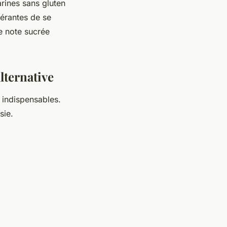
arines sans gluten
lérantes de se
e note sucrée
alternative
 indispensables.
sie.