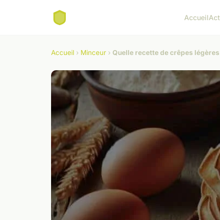
Accueil
Ac
Accueil
›
Minceur
›
Quelle recette de crêpes légères 